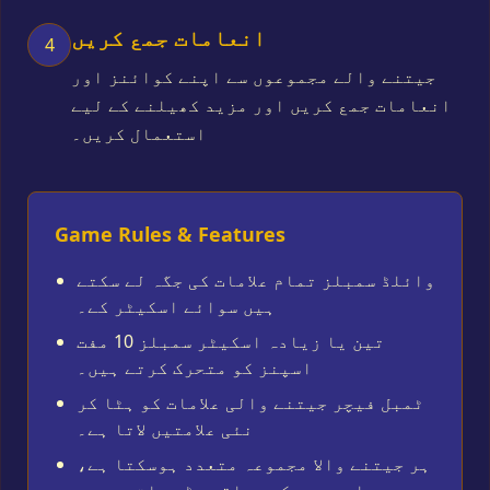
انعامات جمع کریں
4
جیتنے والے مجموعوں سے اپنے کوائنز اور
انعامات جمع کریں اور مزید کھیلنے کے لیے
استعمال کریں۔
Game Rules & Features
وائلڈ سمبلز تمام علامات کی جگہ لے سکتے
ہیں سوائے اسکیٹر کے۔
تین یا زیادہ اسکیٹر سمبلز 10 مفت
اسپنز کو متحرک کرتے ہیں۔
ٹمبل فیچر جیتنے والی علامات کو ہٹا کر
نئی علامتیں لاتا ہے۔
ہر جیتنے والا مجموعہ متعدد ہوسکتا ہے،