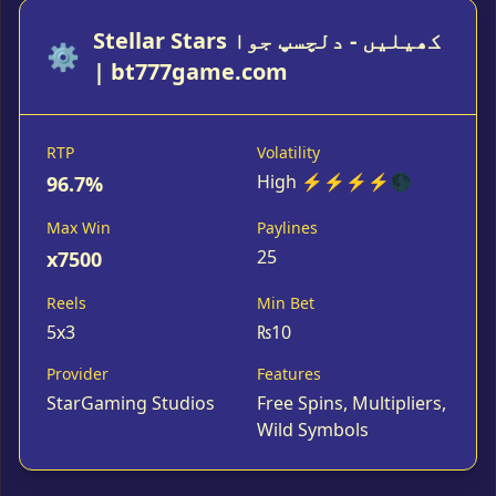
Stellar Stars کھیلیں - دلچسپ جوا
⚙️
| bt777game.com
RTP
Volatility
High ⚡⚡⚡⚡🌑
96.7%
Max Win
Paylines
25
x7500
Reels
Min Bet
5x3
₨10
Provider
Features
StarGaming Studios
Free Spins, Multipliers,
Wild Symbols