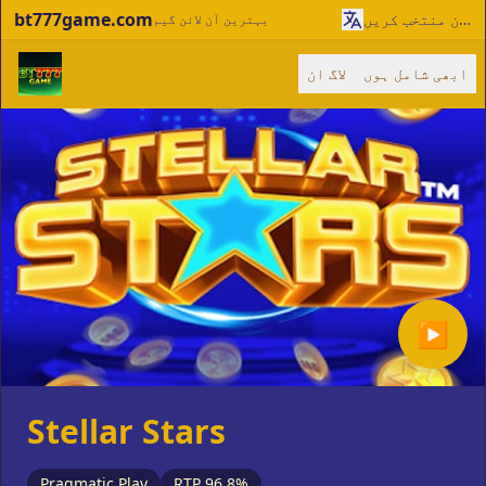
bt777game.com
زبان منتخب کریں
بہترین آن لائن گیم
ابھی شامل ہوں
لاگ ان
▶
Stellar Stars
Pragmatic Play
RTP 96.8%