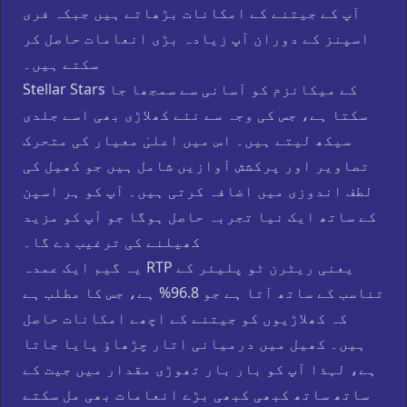
آپ کے جیتنے کے امکانات بڑھاتے ہیں جبکہ فری
اسپنز کے دوران آپ زیادہ بڑی انعامات حاصل کر
سکتے ہیں۔
Stellar Stars کے میکانزم کو آسانی سے سمجھا جا
سکتا ہے، جس کی وجہ سے نئے کھلاڑی بھی اسے جلدی
سیکھ لیتے ہیں۔ اس میں اعلیٰ معیار کی متحرک
تصاویر اور پرکشش آوازیں شامل ہیں جو کھیل کی
لطف اندوزی میں اضافہ کرتی ہیں۔ آپ کو ہر اسپن
کے ساتھ ایک نیا تجربہ حاصل ہوگا جو آپ کو مزید
کھیلنے کی ترغیب دے گا۔
یہ گیم ایک عمدہ RTP یعنی ریٹرن ٹو پلیئر کے
تناسب کے ساتھ آتا ہے جو 96.8% ہے، جس کا مطلب ہے
کہ کھلاڑیوں کو جیتنے کے اچھے امکانات حاصل
ہیں۔ کھیل میں درمیانی اتار چڑھاؤ پایا جاتا
ہے، لہذا آپ کو بار بار تھوڑی مقدار میں جیت کے
ساتھ ساتھ کبھی کبھی بڑے انعامات بھی مل سکتے