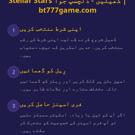
Stellar Stars کھیلیں - دلچسپ جوا |
bt777game.com
اپنی شرط منتخب کریں
1
کھیل شروع کرنے کے لیے اپنی شرط کی رقم
منتخب کریں۔ حدیں اسکرین کے نیچے دستیاب
ہیں۔
رِیل کو گھمائیں
2
اسپن بٹن پر کلک کریں اور رِیلز کو گھمائیں
تاکہ مختلف ستارے اور علامات ظاہر ہوں۔
فری اسپنز حاصل کریں
3
اگر آپ کو تین یا زیادہ اسکیٹر سمبلز ملیں
تو آپ فری اسپنز کی خصوصیت کو متحرک کر
سکتے ہیں۔