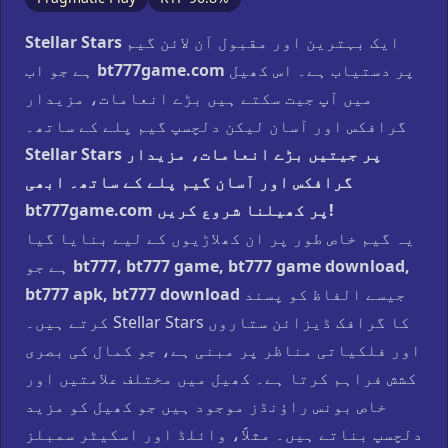
ایک بہترین اور مقبول آن لائن گیم
Stellar Stars
پر دستیاب ہے۔ اس کھیل
bt777game.com
ہے جو اب
میں آپ جیت سکتے ہیں بڑے انعامات، مزیدار
گرافکس اور آسان لیکن دلچسپ گیم پلے کے ساتھ۔
Stellar Stars پر جیتیں بڑے انعامات، مزیدار
گرافکس اور آسان گیم پلے کے ساتھ۔ ابھی
bt777game.com پر کھیلنا شروع کریں!
یہ گیم خاص طور پر ان کھلاڑیوں کے لیے بنایا گیا
bt777, bt777 game, bt777 game download,
ہے جو
جیسے الفاظ کو پسند
bt777 apk, bt777 download
کرتے ہیں۔ Stellar Stars کا گرافک ڈیزائن ستاروں
اور فلکیاتی مناظر پر مبنی ہے، جو کمال کی بصری
کشش فراہم کرتا ہے۔ کھیل میں مختلف علامتیں اور
خاص بونس راؤنڈز موجود ہیں جو کھیل کو مزید
دلچسپ بناتے ہیں۔ مثلاً، وائلڈ اور اسکیٹر سمبلز