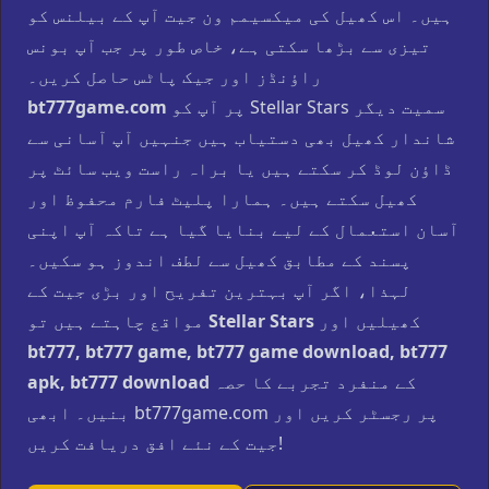
ہیں۔ اس کھیل کی میکسیمم ون جیت آپ کے بیلنس کو
تیزی سے بڑھا سکتی ہے، خاص طور پر جب آپ بونس
راؤنڈز اور جیک پاٹس حاصل کریں۔
پر آپ کو Stellar Stars سمیت دیگر
bt777game.com
شاندار کھیل بھی دستیاب ہیں جنہیں آپ آسانی سے
ڈاؤن لوڈ کر سکتے ہیں یا براہ راست ویب سائٹ پر
کھیل سکتے ہیں۔ ہمارا پلیٹ فارم محفوظ اور
آسان استعمال کے لیے بنایا گیا ہے تاکہ آپ اپنی
پسند کے مطابق کھیل سے لطف اندوز ہو سکیں۔
لہذا، اگر آپ بہترین تفریح اور بڑی جیت کے
کھیلیں اور
Stellar Stars
مواقع چاہتے ہیں تو
bt777, bt777 game, bt777 game download, bt777
کے منفرد تجربے کا حصہ
apk, bt777 download
بنیں۔ ابھی bt777game.com پر رجسٹر کریں اور
جیت کے نئے افق دریافت کریں!