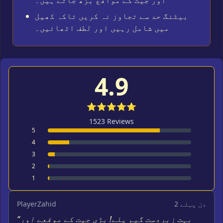
اور جیت کے مواقع بڑھ جاتے ہیں۔
بیٹنگ حد سے تجاوز نہ کریں تاکہ کھیل
میں شامل رہیں اور لطف اٹھائیں۔
4.9
⭐⭐⭐⭐⭐
1523 Reviews
5
4
3
2
1
2 دن پہلے
PlayerZahid
“بہت زبردست گیم پلے! بڑی جیت کے موقعے اور